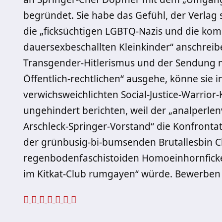
begründet. Sie habe das Gefühl, der Verlag 
die „ficksüchtigen LGBTQ-Nazis und die ko
dauersexbeschallten Kleinkinder“ anschreibe
Transgender-Hitlerismus und der Sendung m
Öffentlich-rechtlichen“ ausgehe, könne sie in
verwichsweichlichten Social-Justice-Warrior
ungehindert berichten, weil der „analperlenv
Arschleck-Springer-Vorstand“ die Konfrontat
der grünbusig-bi-bumsenden Brutallesbin 
regenbodenfaschistoiden Homoeinhornfick
im Kitkat-Club rumgayen“ würde. Bewerben wi