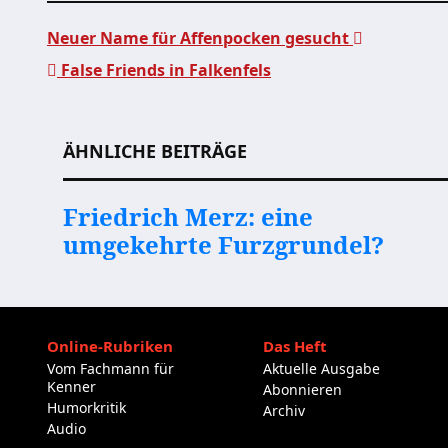
Neuer Name für Affenpocken gesucht
False Friends in Falkenfels
Beitragsnavigation
ÄHNLICHE BEITRÄGE
Friedrich Merz: eine
umgekehrte Furzgrundel?
Online-Rubriken
Das Heft
Vom Fachmann für
Aktuelle Ausgabe
Kenner
Abonnieren
Humorkritik
Archiv
Audio