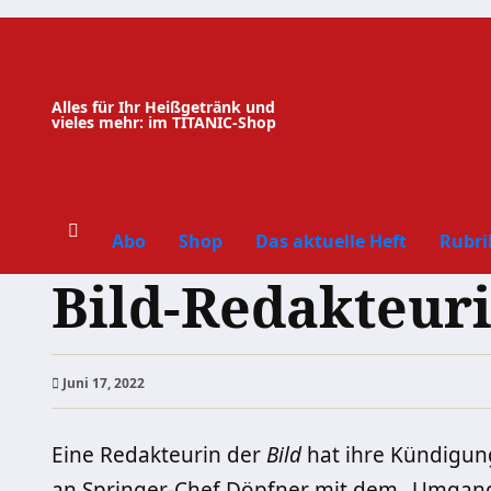
Zum
Inhalt
springen
Alles für Ihr Heißgetränk und
vieles mehr: im TITANIC-Shop
Abo
Shop
Das aktuelle Heft
Rubri
Bild-Redakteuri
Juni 17, 2022
Eine Redakteurin der
Bild
hat ihre Kündigung
an Springer-Chef Döpfner mit dem „Umgang