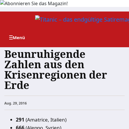
Zum
Inhalt
springen
Beunruhigende
Zahlen aus den
Krisenregionen der
Erde
Aug. 29, 2016
291
(Amatrice, Italien)
666
(Aleppo, Syrien)