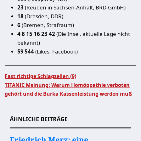
23
(Reuden in Sachsen-Anhalt, BRD-GmbH)
18
(Dresden, DDR)
6
(Bremen, Strafraum)
4 8 15 16 23 42
(Die Insel, aktuelle Lage nicht
bekannt)
59 544
(Likes, Facebook)
Fast richtige Schlagzeilen (9)
TITANIC Meinung: Warum Homöopathie verboten
Beitragsnavigation
gehört und die Burka Kassenleistung werden muß
ÄHNLICHE BEITRÄGE
Friedrich Merz: eine