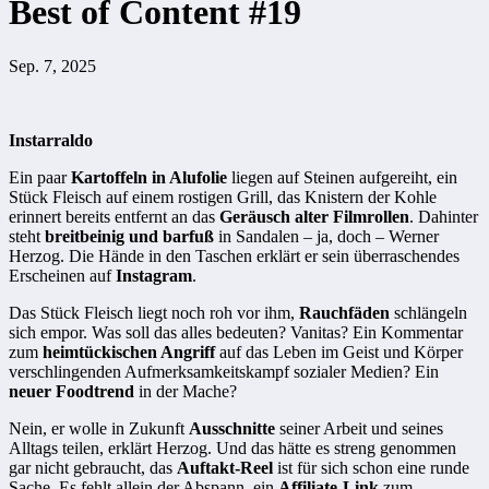
Best of Content #19
Sep. 7, 2025
Instarraldo
Ein paar
Kartoffeln in Alufolie
liegen auf Steinen aufgereiht, ein
Stück Fleisch auf einem rostigen Grill, das Knistern der Kohle
erinnert bereits entfernt an das
Geräusch alter Filmrollen
. Dahinter
steht
breitbeinig und barfuß
in Sandalen – ja, doch – Werner
Herzog. Die Hände in den Taschen erklärt er sein überraschendes
Erscheinen auf
Instagram
.
Das Stück Fleisch liegt noch roh vor ihm,
Rauchfäden
schlängeln
sich empor. Was soll das alles bedeuten? Vanitas? Ein Kommentar
zum
heimtückischen Angriff
auf das Leben im Geist und Körper
verschlingenden Aufmerksamkeitskampf sozialer Medien? Ein
neuer Foodtrend
in der Mache?
Nein, er wolle in Zukunft
Ausschnitte
seiner Arbeit und seines
Alltags teilen, erklärt Herzog. Und das hätte es streng genommen
gar nicht gebraucht, das
Auftakt-Reel
ist für sich schon eine runde
Sache. Es fehlt allein der Abspann, ein
Affiliate-Link
zum