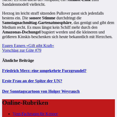
Sandalenmodell vielleicht.
Herzog im leicht straff sitzenden Pullover passt sich jedenfalls
bestens ein. Die
sonore Stimme
durchdringt die
Samstagnachmittag-Gartenatmosphäre
, das genügt und gibt dem
Medium recht. Es muss längst kein Schiff mehr durch den
Amazonas-Dschungel
bugsiert werden und die kleineren und
größeren Kinskis beschenken sich heute bekanntlich mit Herzchen.
Beitragsnavigation
Eugen Egners »Gift gibt Kraft«
Vorschlag zur Güte #79
Ähnliche Beiträge
Friedrich Merz: eine umgekehrte Furzgrundel?
Erste Frau an der Spitze der UN?
Der Sonntagscartoon von Holger Weyrauch
Online-Rubriken
Vom Fachmann für Kenner