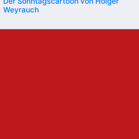
Der Sonntagscartoon von Holger
Weyrauch