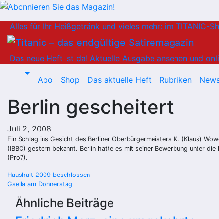
Zum
Alles für Ihr Heißgetränk und vieles mehr: im TITANIC-S
Inhalt
springen
Das neue Heft ist da!
Aktuelle Ausgabe ansehen und onli
Abo
Shop
Das aktuelle Heft
Rubriken
News
Berlin gescheitert
Juli 2, 2008
Ein Schlag ins Gesicht des Berliner Oberbürgermeisters K. (Klaus) Wow
(IBBC) gestern bekannt. Berlin hatte es mit seiner Bewerbung unter di
(Pro7).
Beitragsnavigation
Haushalt 2009 beschlossen
Gsella am Donnerstag
Ähnliche Beiträge