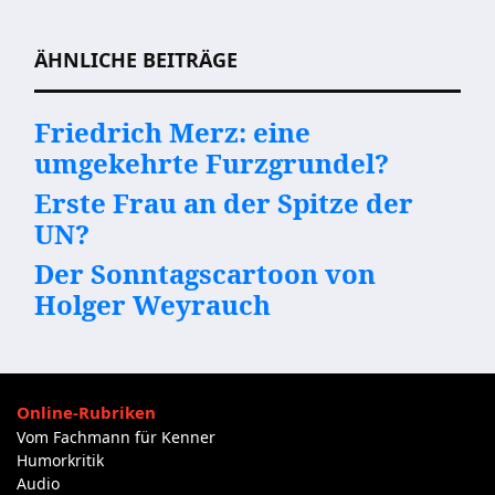
Beitragsnavigation
ÄHNLICHE BEITRÄGE
Friedrich Merz: eine
umgekehrte Furzgrundel?
Erste Frau an der Spitze der
UN?
Der Sonntagscartoon von
Holger Weyrauch
Online-Rubriken
Vom Fachmann für Kenner
Humorkritik
Audio