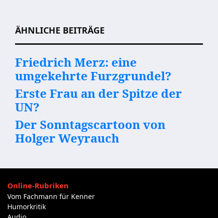
Beitragsnavigation
ÄHNLICHE BEITRÄGE
Friedrich Merz: eine
umgekehrte Furzgrundel?
Erste Frau an der Spitze der
UN?
Der Sonntagscartoon von
Holger Weyrauch
Online-Rubriken
Vom Fachmann für Kenner
Humorkritik
Audio