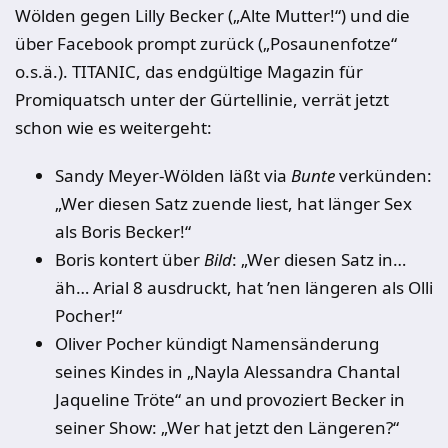
Wölden gegen Lilly Becker („Alte Mutter!“) und die
über Facebook prompt zurück („Posaunenfotze“
o.s.ä.). TITANIC, das endgültige Magazin für
Promiquatsch unter der Gürtellinie, verrät jetzt
schon wie es weitergeht:
Sandy Meyer-Wölden läßt via
Bunte
verkünden:
„Wer diesen Satz zuende liest, hat länger Sex
als Boris Becker!“
Boris kontert über
Bild
:
„Wer diesen Satz in…
äh… Arial 8 ausdruckt, hat ’nen längeren als Olli
Pocher!“
Oliver Pocher kündigt Namensänderung
seines Kindes in „Nayla Alessandra Chantal
Jaqueline Tröte“ an und provoziert Becker in
seiner Show: „Wer hat jetzt den Längeren?“