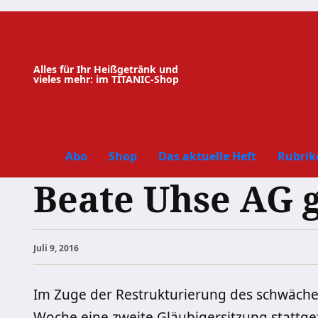
Zum
Inhalt
springen
Alles für Ihr Heißgetränk und
vieles mehr: im TITANIC-Shop
Abo
Shop
Das aktuelle Heft
Rubrik
Beate Uhse AG g
Juli 9, 2016
Im Zuge der Restrukturierung des schwächel
Woche eine zweite Gläubigersitzung stattge