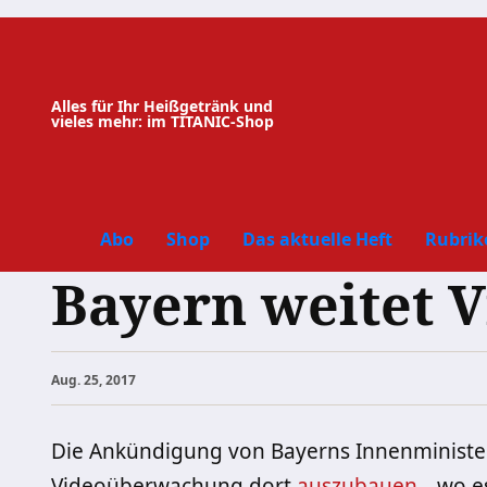
Zum
Inhalt
springen
Alles für Ihr Heißgetränk und
vieles mehr: im TITANIC-Shop
Abo
Shop
Das aktuelle Heft
Rubrik
Bayern weitet 
Aug. 25, 2017
Die Ankündigung von Bayerns Innenministe
Videoüberwachung dort
auszubauen
, „wo 