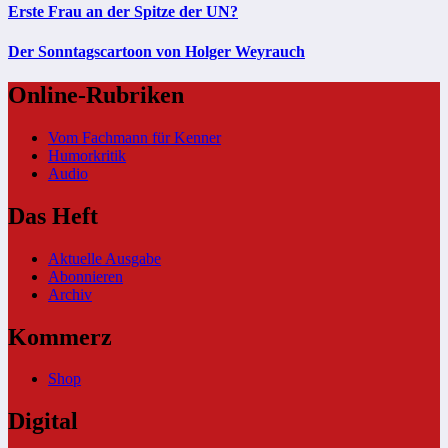
Erste Frau an der Spitze der UN?
Der Sonntagscartoon von Holger Weyrauch
Online-Rubriken
Vom Fachmann für Kenner
Humorkritik
Audio
Das Heft
Aktuelle Ausgabe
Abonnieren
Archiv
Kommerz
Shop
Digital