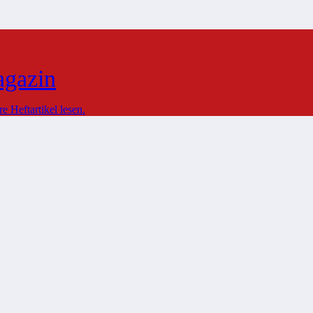
agazin
 Heftartikel lesen.