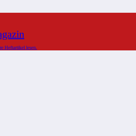
agazin
 Heftartikel lesen.