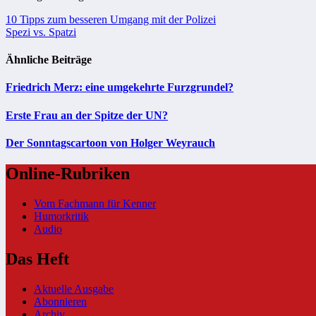
Beitragsnavigation
10 Tipps zum besseren Umgang mit der Polizei
Spezi vs. Spatzi
Ähnliche Beiträge
Friedrich Merz: eine umgekehrte Furzgrundel?
Erste Frau an der Spitze der UN?
Der Sonntagscartoon von Holger Weyrauch
Online-Rubriken
Vom Fachmann für Kenner
Humorkritik
Audio
Das Heft
Aktuelle Ausgabe
Abonnieren
Archiv