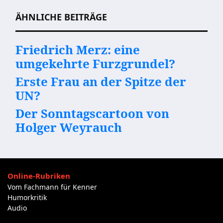
ÄHNLICHE BEITRÄGE
Friedrich Merz: eine
umgekehrte Furzgrundel?
Erste Frau an der Spitze der
UN?
Der Sonntagscartoon von
Holger Weyrauch
Online-Rubriken
Vom Fachmann für Kenner
Humorkritik
Audio