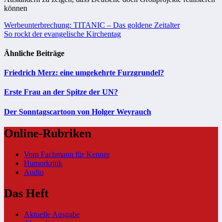
können
Beitragsnavigation
Werbeunterbrechung: TITANIC – Das goldene Zeitalter
So rockt der evangelische Kirchentag
Ähnliche Beiträge
Friedrich Merz: eine umgekehrte Furzgrundel?
Erste Frau an der Spitze der UN?
Der Sonntagscartoon von Holger Weyrauch
Online-Rubriken
Vom Fachmann für Kenner
Humorkritik
Audio
Das Heft
Aktuelle Ausgabe