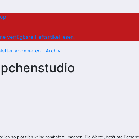
hop
ne verfügbare Heftartikel lesen.
letter abonnieren
Archiv
ppchenstudio
te ich so plötzlich keine namhaft zu machen. Die Worte „betäubte Personen