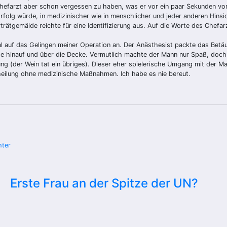
efarzt aber schon vergessen zu haben, was er vor ein paar Sekunden von mi
folg würde, in medizinischer wie in menschlicher und jeder anderen Hinsi
rätgemälde reichte für eine Identifizierung aus. Auf die Worte des Chefar
nmal auf das Gelingen meiner Operation an. Der Anästhesist packte das Bet
de hinauf und über die Decke. Vermutlich machte der Mann nur Spaß, doch 
g (der Wein tat ein übriges). Dieser eher spielerische Umgang mit der Ma
heilung ohne medizinische Maßnahmen. Ich habe es nie bereut.
hter
Erste Frau an der Spitze der UN?