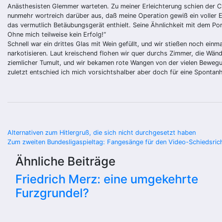
Anästhesisten Glemmer warteten. Zu meiner Erleichterung schien der Ch
nunmehr wortreich darüber aus, daß meine Operation gewiß ein voller Er
das vermutlich Betäubungsgerät enthielt. Seine Ähnlichkeit mit dem Port
Ohne mich teilweise kein Erfolg!“
Schnell war ein drittes Glas mit Wein gefüllt, und wir stießen noch ei
narkotisieren. Laut kreischend flohen wir quer durchs Zimmer, die Wän
ziemlicher Tumult, und wir bekamen rote Wangen von der vielen Bewegun
zuletzt entschied ich mich vorsichtshalber aber doch für eine Spontan
Beitragsnavigation
Alternativen zum Hitlergruß, die sich nicht durchgesetzt haben
Zum zweiten Bundesligaspieltag: Fangesänge für den Video-Schiedsric
Ähnliche Beiträge
Friedrich Merz: eine umgekehrte
Furzgrundel?