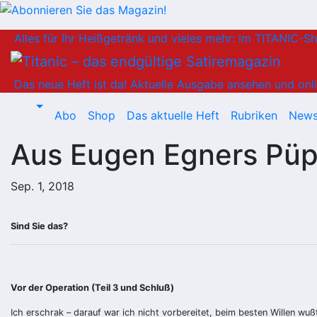
Zum
Alles für Ihr Heißgetränk und vieles mehr: im TITANIC-S
Inhalt
springen
Das neue Heft ist da!
Aktuelle Ausgabe ansehen und onli
Abo
Shop
Das aktuelle Heft
Rubriken
News
Aus Eugen Egners Pü
Sep. 1, 2018
Sind Sie das?
Vor der Operation (Teil 3 und Schluß)
Ich erschrak – darauf war ich nicht vorbereitet, beim besten Willen wuß