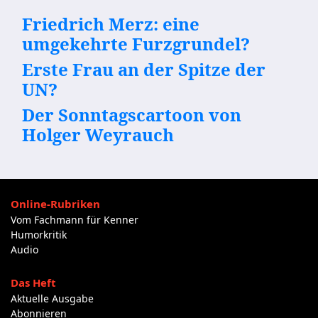
Friedrich Merz: eine
umgekehrte Furzgrundel?
Erste Frau an der Spitze der
UN?
Der Sonntagscartoon von
Holger Weyrauch
Online-Rubriken
Vom Fachmann für Kenner
Humorkritik
Audio
Das Heft
Aktuelle Ausgabe
Abonnieren