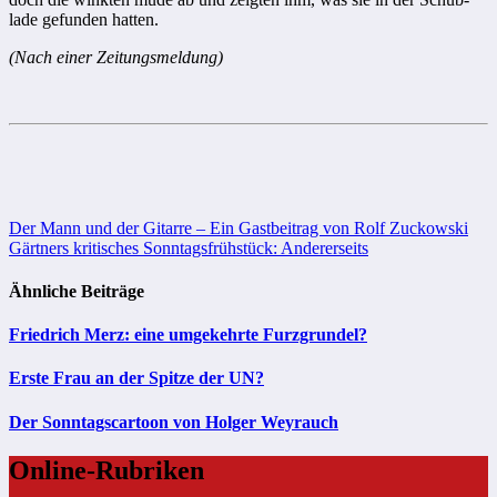
lade gefunden hatten.
(Nach einer Zeitungsmeldung)
Beitragsnavigation
Der Mann und der Gitarre – Ein Gastbeitrag von Rolf Zuckowski
Gärtners kritisches Sonntagsfrühstück: Andererseits
Ähnliche Beiträge
Friedrich Merz: eine umgekehrte Furzgrundel?
Erste Frau an der Spitze der UN?
Der Sonntagscartoon von Holger Weyrauch
Online-Rubriken