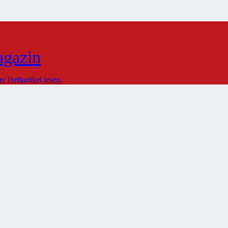
agazin
 Heftartikel lesen.