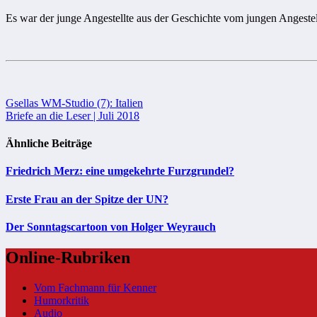
Es war der junge Angestellte aus der Geschichte vom jungen Angestel
Beitragsnavigation
Gsellas WM-Studio (7): Italien
Briefe an die Leser | Juli 2018
Ähnliche Beiträge
Friedrich Merz: eine umgekehrte Furzgrundel?
Erste Frau an der Spitze der UN?
Der Sonntagscartoon von Holger Weyrauch
Online-Rubriken
Vom Fachmann für Kenner
Humorkritik
Audio