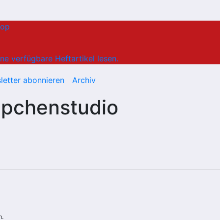
hop
ne verfügbare Heftartikel lesen.
letter abonnieren
Archiv
ppchenstudio
n.