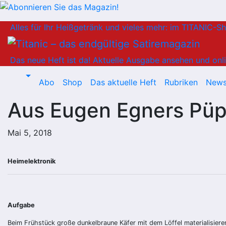
Zum
Alles für Ihr Heißgetränk und vieles mehr: im TITANIC-S
Inhalt
springen
Das neue Heft ist da!
Aktuelle Ausgabe ansehen und onli
Abo
Shop
Das aktuelle Heft
Rubriken
News
Aus Eugen Egners Pü
Mai 5, 2018
Heimelektronik
Aufgabe
Beim Frühstück große dunkelbraune Käfer mit dem Löffel materialisiere