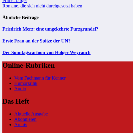
Beitragsnavigation
Prime-Target
Romane, die sich nicht durchgesetzt haben
Ähnliche Beiträge
Friedrich Merz: eine umgekehrte Furzgrundel?
Erste Frau an der Spitze der UN?
Der Sonntagscartoon von Holger Weyrauch
Online-Rubriken
Vom Fachmann für Kenner
Humorkritik
Audio
Das Heft
Aktuelle Ausgabe
Abonnieren
Archiv