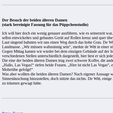
Der Besuch der beiden älteren Damen
(stark bereinigte Fassung für das Püppchenstudio)
Ich will hier doch ein wenig genauer ausführen, wie es seinerzeit wa
selbst entwickeltes und gebautes Gerät auf Rollen kreuz und quer über
Laut singend bahnten wir uns einen Weg durch das hohe Gras. De Witt
Landmasse. „Wir müssen wahnsinnig sein“, merkte de Witt in einer st
Gegen Mittag kamen wir wieder bei dem einzigen Gebäude auf der Ins
verschiedenen Stellen unterschiedlich dargestellt, hier liest er sich je
Die eine der beiden älteren Damen trug zwei schwere Koffer, die and
„Hallo, Las Vegas!“ riefen beide Frauen. „Hier ist nicht Las Vegas“,
Mohrrübe gefolgt!“
Was aber wollten die beiden älteren Damen? Nach eigener Aussage woll
Sinnestäuschung hinzustellen, doch nützte das nichts. De Witt, einige 
zu träumen gewagt hätte.