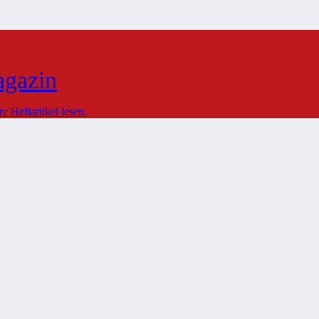
agazin
 Heftartikel lesen.