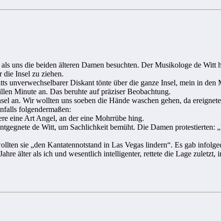
r, als uns die beiden älteren Damen besuchten. Der Musikologe de Witt
 die Insel zu ziehen.
s unverwechselbarer Diskant tönte über die ganze Insel, mein in den 
illen Minute an. Das beruhte auf präziser Beobachtung.
el an. Wir wollten uns soeben die Hände waschen gehen, da ereignete
denfalls folgendermaßen:
ere eine Art Angel, an der eine Mohrrübe hing.
 entgegnete de Witt, um Sachlichkeit bemüht. Die Damen protestierten:
ten sie „den Kantatennotstand in Las Vegas lindern“. Es gab infolgede
Jahre älter als ich und wesentlich intelligenter, rettete die Lage zule