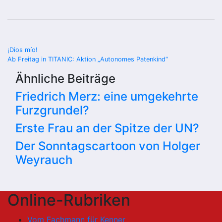
Beitragsnavigation
¡Dios mío!
Ab Freitag in TITANIC: Aktion „Autonomes Patenkind“
Ähnliche Beiträge
Friedrich Merz: eine umgekehrte
Furzgrundel?
Erste Frau an der Spitze der UN?
Der Sonntagscartoon von Holger
Weyrauch
Online-Rubriken
Vom Fachmann für Kenner