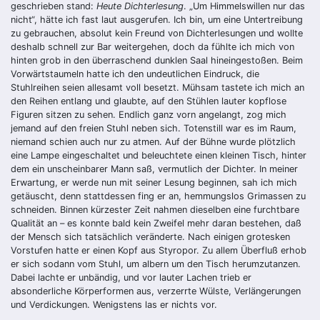
geschrieben stand:
Heute Dichterlesung
. „Um Himmelswillen nur das
nicht“, hätte ich fast laut ausgerufen. Ich bin, um eine Untertreibung
zu gebrauchen, absolut kein Freund von Dichterlesungen und wollte
deshalb schnell zur Bar weitergehen, doch da fühlte ich mich von
hinten grob in den überraschend dunklen Saal hineingestoßen. Beim
Vorwärtstaumeln hatte ich den undeutlichen Eindruck, die
Stuhlreihen seien allesamt voll besetzt. Mühsam tastete ich mich an
den Reihen entlang und glaubte, auf den Stühlen lauter kopflose
Figuren sitzen zu sehen. Endlich ganz vorn angelangt, zog mich
jemand auf den freien Stuhl neben sich. Totenstill war es im Raum,
niemand schien auch nur zu atmen. Auf der Bühne wurde plötzlich
eine Lampe eingeschaltet und beleuchtete einen kleinen Tisch, hinter
dem ein unscheinbarer Mann saß, vermutlich der Dichter. In meiner
Erwartung, er werde nun mit seiner Lesung beginnen, sah ich mich
getäuscht, denn stattdessen fing er an, hemmungslos Grimassen zu
schneiden. Binnen kürzester Zeit nahmen dieselben eine furchtbare
Qualität an – es konnte bald kein Zweifel mehr daran bestehen, daß
der Mensch sich tatsächlich veränderte. Nach einigen grotesken
Vorstufen hatte er einen Kopf aus Styropor. Zu allem Überfluß erhob
er sich sodann vom Stuhl, um albern um den Tisch herumzutanzen.
Dabei lachte er unbändig, und vor lauter Lachen trieb er
absonderliche Körperformen aus, verzerrte Wülste, Verlängerungen
und Verdickungen. Wenigstens las er nichts vor.