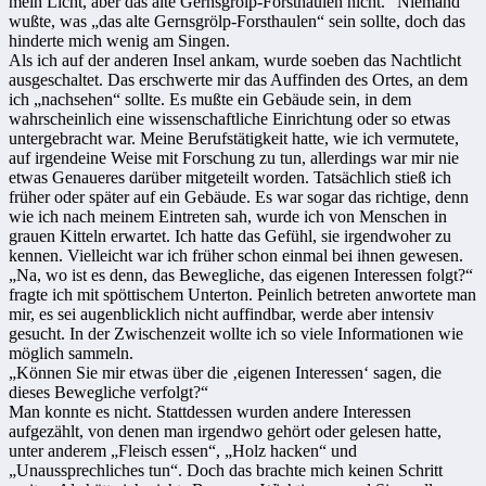
mein Licht, aber das alte Gernsgrölp-Forsthaulen nicht.“ Niemand
wußte, was „das alte Gernsgrölp-Forsthaulen“ sein sollte, doch das
hinderte mich wenig am Singen.
Als ich auf der anderen Insel ankam, wurde soeben das Nachtlicht
ausgeschaltet. Das erschwerte mir das Auffinden des Ortes, an dem
ich „nachsehen“ sollte. Es mußte ein Gebäude sein, in dem
wahrscheinlich eine wissenschaftliche Einrichtung oder so etwas
untergebracht war. Meine Berufstätigkeit hatte, wie ich vermutete,
auf irgendeine Weise mit Forschung zu tun, allerdings war mir nie
etwas Genaueres darüber mitgeteilt worden. Tatsächlich stieß ich
früher oder später auf ein Gebäude. Es war sogar das richtige, denn
wie ich nach meinem Eintreten sah, wurde ich von Menschen in
grauen Kitteln erwartet. Ich hatte das Gefühl, sie irgendwoher zu
kennen. Vielleicht war ich früher schon einmal bei ihnen gewesen.
„Na, wo ist es denn, das Bewegliche, das eigenen Interessen folgt?“
fragte ich mit spöttischem Unterton. Peinlich betreten anwortete man
mir, es sei augenblicklich nicht auffindbar, werde aber intensiv
gesucht. In der Zwischenzeit wollte ich so viele Informationen wie
möglich sammeln.
„Können Sie mir etwas über die ‚eigenen Interessen‘ sagen, die
dieses Bewegliche verfolgt?“
Man konnte es nicht. Stattdessen wurden andere Interessen
aufgezählt, von denen man irgendwo gehört oder gelesen hatte,
unter anderem „Fleisch essen“, „Holz hacken“ und
„Unaussprechliches tun“. Doch das brachte mich keinen Schritt