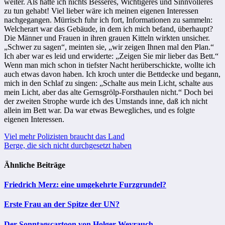
weiter. Als hätte ich nichts Besseres, Wichtigeres und Sinnvolleres
zu tun gehabt! Viel lieber wäre ich meinen eigenen Interessen
nachgegangen. Mürrisch fuhr ich fort, Informationen zu sammeln:
Welcherart war das Gebäude, in dem ich mich befand, überhaupt?
Die Männer und Frauen in ihren grauen Kitteln wirkten unsicher.
„Schwer zu sagen“, meinten sie, „wir zeigen Ihnen mal den Plan.“
Ich aber war es leid und erwiderte: „Zeigen Sie mir lieber das Bett.“
Wenn man mich schon in tiefster Nacht herüberschickte, wollte ich
auch etwas davon haben. Ich kroch unter die Bettdecke und begann,
mich in den Schlaf zu singen: „Schalte aus mein Licht, schalte aus
mein Licht, aber das alte Gernsgrölp-Forsthaulen nicht.“ Doch bei
der zweiten Strophe wurde ich des Umstands inne, daß ich nicht
allein im Bett war. Da war etwas Bewegliches, und es folgte
eigenen Interessen.
Beitragsnavigation
Viel mehr Polizisten braucht das Land
Berge, die sich nicht durchgesetzt haben
Ähnliche Beiträge
Friedrich Merz: eine umgekehrte Furzgrundel?
Erste Frau an der Spitze der UN?
Der Sonntagscartoon von Holger Weyrauch