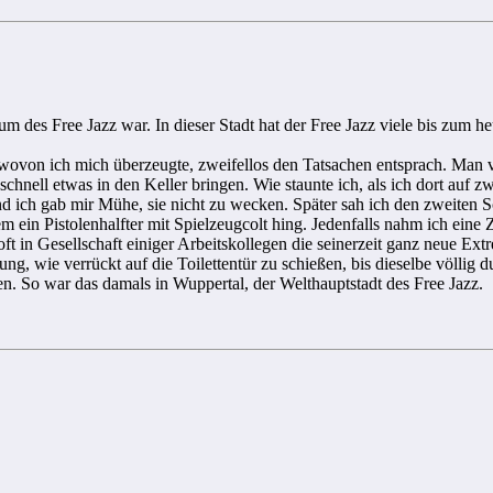
um des Free Jazz war. In dieser Stadt hat der Free Jazz viele bis zum 
, wovon ich mich überzeugte, zweifellos den Tatsachen entsprach. Man 
nell etwas in den Keller bringen. Wie staunte ich, als ich dort auf zw
 ich gab mir Mühe, sie nicht zu wecken. Später sah ich den zweiten Sc
ein Pistolenhalfter mit Spielzeugcolt hing. Jedenfalls nahm ich eine Z
oft in Gesellschaft einiger Arbeitskollegen die seinerzeit ganz neue E
, wie verrückt auf die Toilettentür zu schießen, bis dieselbe völlig 
. So war das damals in Wuppertal, der Welthauptstadt des Free Jazz.