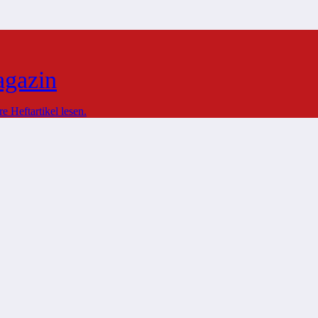
agazin
 Heftartikel lesen.