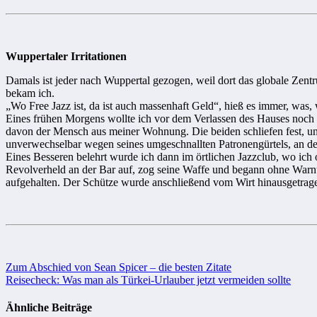
Wuppertaler Irritationen
Damals ist jeder nach Wuppertal gezogen, weil dort das globale Zentr
bekam ich.
„Wo Free Jazz ist, da ist auch massenhaft Geld“, hieß es immer, was
Eines frühen Morgens wollte ich vor dem Verlassen des Hauses noch sch
davon der Mensch aus meiner Wohnung. Die beiden schliefen fest, und
unverwechselbar wegen seines umgeschnallten Patronengürtels, an dem 
Eines Besseren belehrt wurde ich dann im örtlichen Jazzclub, wo ich 
Revolverheld an der Bar auf, zog seine Waffe und begann ohne Warnung
aufgehalten. Der Schütze wurde anschließend vom Wirt hinausgetragen
Beitragsnavigation
Zum Abschied von Sean Spicer – die besten Zitate
Reisecheck: Was man als Türkei-Urlauber jetzt vermeiden sollte
Ähnliche Beiträge