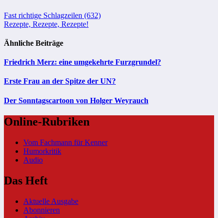
Beitragsnavigation
Fast richtige Schlagzeilen (632)
Rezepte, Rezepte, Rezepte!
Ähnliche Beiträge
Friedrich Merz: eine umgekehrte Furzgrundel?
Erste Frau an der Spitze der UN?
Der Sonntagscartoon von Holger Weyrauch
Online-Rubriken
Vom Fachmann für Kenner
Humorkritik
Audio
Das Heft
Aktuelle Ausgabe
Abonnieren