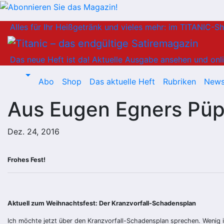
Zum
Alles für Ihr Heißgetränk und vieles mehr: im TITANIC-S
Inhalt
springen
Das neue Heft ist da!
Aktuelle Ausgabe ansehen und onli
Abo
Shop
Das aktuelle Heft
Rubriken
News
Aus Eugen Egners Pü
Dez. 24, 2016
Frohes Fest!
Aktuell zum Weihnachtsfest: Der Kranzvorfall-Schadensplan
Ich möchte jetzt über den Kranzvorfall-Schadensplan sprechen. Wenig is