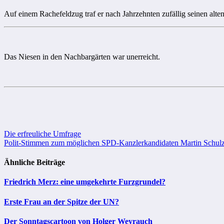
Auf einem Rachefeldzug traf er nach Jahrzehnten zufällig seinen 
Das Niesen in den Nachbargärten war unerreicht.
Beitragsnavigation
Die erfreuliche Umfrage
Polit-Stimmen zum möglichen SPD-Kanzlerkandidaten Martin Schul
Ähnliche Beiträge
Friedrich Merz: eine umgekehrte Furzgrundel?
Erste Frau an der Spitze der UN?
Der Sonntagscartoon von Holger Weyrauch