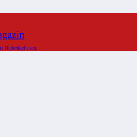
agazin
 Heftartikel lesen.