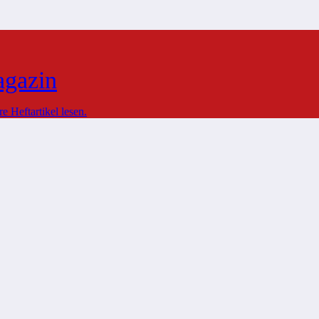
agazin
 Heftartikel lesen.