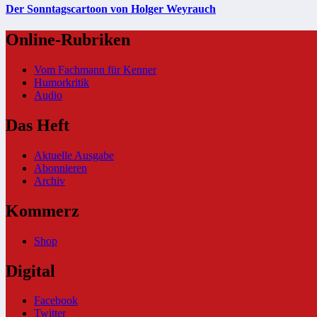
Der Sonntagscartoon von Holger Weyrauch
Online-Rubriken
Vom Fachmann für Kenner
Humorkritik
Audio
Das Heft
Aktuelle Ausgabe
Abonnieren
Archiv
Kommerz
Shop
Digital
Facebook
Twitter