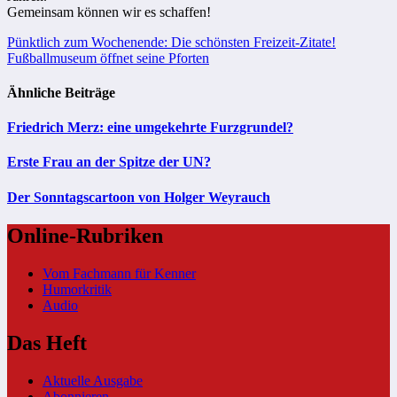
Gemeinsam können wir es schaffen!
Beitragsnavigation
Pünktlich zum Wochenende: Die schönsten Freizeit-Zitate!
Fußballmuseum öffnet seine Pforten
Ähnliche Beiträge
Friedrich Merz: eine umgekehrte Furzgrundel?
Erste Frau an der Spitze der UN?
Der Sonntagscartoon von Holger Weyrauch
Online-Rubriken
Vom Fachmann für Kenner
Humorkritik
Audio
Das Heft
Aktuelle Ausgabe
Abonnieren