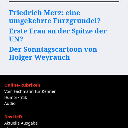
Friedrich Merz: eine
umgekehrte Furzgrundel?
Erste Frau an der Spitze der
UN?
Der Sonntagscartoon von
Holger Weyrauch
Online-Rubriken
Vom Fachmann für Kenner
Humorkritik
Audio
Das Heft
Aktuelle Ausgabe