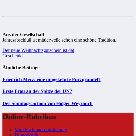
Aus der Gesellschaft
Jahresabschluß ist mittlerweile schon eine schöne Tradition.
Beitragsnavigation
Der neue Weihnachtsgutschein ist da!
Geschenkt
Ähnliche Beiträge
Friedrich Merz: eine umgekehrte Furzgrundel?
Erste Frau an der Spitze der UN?
Der Sonntagscartoon von Holger Weyrauch
Online-Rubriken
Vom Fachmann für Kenner
Humorkritik