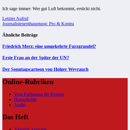
Ich sage immer: Wer gut Luft bekommt, erstickt nicht.
Beitragsnavigation
Letzter Aufruf
Journalistenenthauptung: Pro & Kontra
Ähnliche Beiträge
Friedrich Merz: eine umgekehrte Furzgrundel?
Erste Frau an der Spitze der UN?
Der Sonntagscartoon von Holger Weyrauch
Online-Rubriken
Vom Fachmann für Kenner
Humorkritik
Audio
Das Heft
Aktuelle Ausgabe