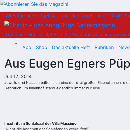
Zum
Alles für Ihr Heißgetränk und vieles mehr: im TITANIC-S
Inhalt
springen
Das neue Heft ist da!
Aktuelle Ausgabe ansehen und onli
Abo
Shop
Das aktuelle Heft
Rubriken
News
Aus Eugen Egners Pü
Juli 12, 2014
Jeweils drei Klassen teilten sich eine der drei großen Eisenpfannen, 
Gebrauch, im Innenhof stand eigentlich immer nur eine.
Inschrift im Schlafsaal der Villa Massimo
„Nicht die Knochen der Schlafenden verkaufen!“