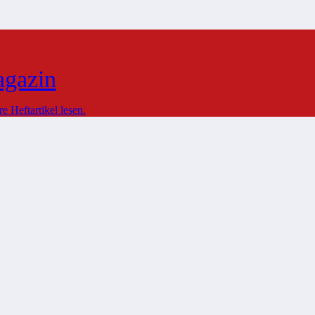
agazin
 Heftartikel lesen.