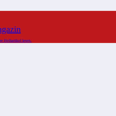
agazin
 Heftartikel lesen.