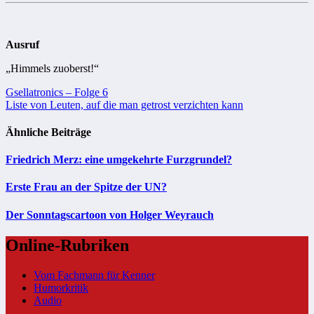
Ausruf
„Himmels zuoberst!“
Beitragsnavigation
Gsellatronics ‒ Folge 6
Liste von Leuten, auf die man getrost verzichten kann
Ähnliche Beiträge
Friedrich Merz: eine umgekehrte Furzgrundel?
Erste Frau an der Spitze der UN?
Der Sonntagscartoon von Holger Weyrauch
Online-Rubriken
Vom Fachmann für Kenner
Humorkritik
Audio