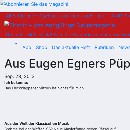
Zum
Alles für Ihr Heißgetränk und vieles mehr: im TITANIC-S
Inhalt
springen
Das neue Heft ist da!
Aktuelle Ausgabe ansehen und onli
Abo
Shop
Das aktuelle Heft
Rubriken
News
Aus Eugen Egners Pü
Sep. 28, 2013
Ich bekenne:
Das Heckklappenschütteln ist nichts für mich.
Aus der Welt der Klassischen Musik
Brahms bei der Waffen-SS? Neue Klavierfunde geben Rätsel auf.