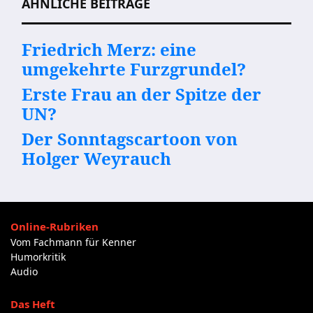
ÄHNLICHE BEITRÄGE
Friedrich Merz: eine
umgekehrte Furzgrundel?
Erste Frau an der Spitze der
UN?
Der Sonntagscartoon von
Holger Weyrauch
Online-Rubriken
Vom Fachmann für Kenner
Humorkritik
Audio
Das Heft