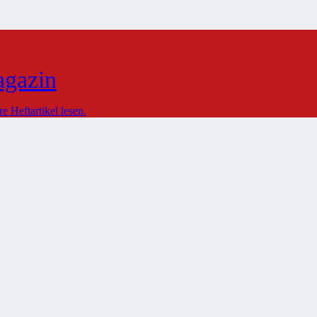
agazin
 Heftartikel lesen.