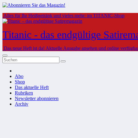
Zum
Alles für Ihr Heißgetränk und vieles mehr: im TITANIC-Shop
Inhalt
springen
Titanic - das endgültige Satirem
Das neue Heft ist da!
Aktuelle Ausgabe ansehen und online verfügbare
Abo
Shop
Das aktuelle Heft
Rubriken
Newsletter abonnieren
Archiv