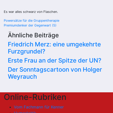
Es war alles schwarz von Flaschen.
Beitragsnavigation
Powersätze für die Gruppentherapie
Premiumdenker der Gegenwart (5)
Ähnliche Beiträge
Friedrich Merz: eine umgekehrte
Furzgrundel?
Erste Frau an der Spitze der UN?
Der Sonntagscartoon von Holger
Weyrauch
Online-Rubriken
Vom Fachmann für Kenner
Humorkritik