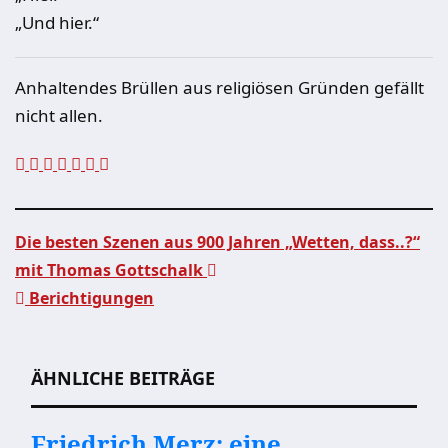
„Und hier.“
Anhaltendes Brüllen aus religiösen Gründen gefällt
nicht allen.
Die besten Szenen aus 900 Jahren „Wetten, dass..?“
mit Thomas Gottschalk
Beitragsnavigation
Berichtigungen
ÄHNLICHE BEITRÄGE
Friedrich Merz: eine