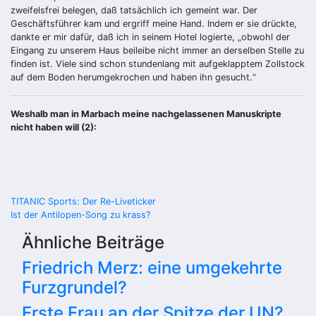
zweifelsfrei belegen, daß tatsächlich ich gemeint war. Der
Geschäftsführer kam und ergriff meine Hand. Indem er sie drückte,
dankte er mir dafür, daß ich in seinem Hotel logierte, „obwohl der
Eingang zu unserem Haus beileibe nicht immer an derselben Stelle zu
finden ist. Viele sind schon stundenlang mit aufgeklapptem Zollstock
auf dem Boden herumgekrochen und haben ihn gesucht.“
Weshalb man in Marbach meine nachgelassenen Manuskripte
nicht haben will (2):
Beitragsnavigation
TITANIC Sports: Der Re-Liveticker
Ist der Antilopen-Song zu krass?
Ähnliche Beiträge
Friedrich Merz: eine umgekehrte
Furzgrundel?
Erste Frau an der Spitze der UN?