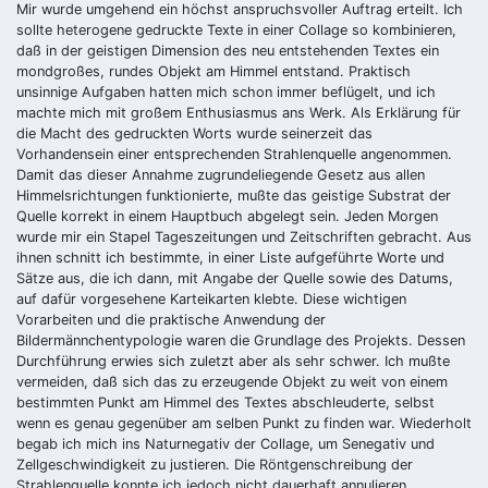
Mir wurde umgehend ein höchst anspruchsvoller Auftrag erteilt. Ich
sollte heterogene gedruckte Texte in einer Collage so kombinieren,
daß in der geistigen Dimension des neu entstehenden Textes ein
mondgroßes, rundes Objekt am Himmel entstand. Praktisch
unsinnige Aufgaben hatten mich schon immer beflügelt, und ich
machte mich mit großem Enthusiasmus ans Werk. Als Erklärung für
die Macht des gedruckten Worts wurde seinerzeit das
Vorhandensein einer entsprechenden Strahlenquelle angenommen.
Damit das dieser Annahme zugrundeliegende Gesetz aus allen
Himmelsrichtungen funktionierte, mußte das geistige Substrat der
Quelle korrekt in einem Hauptbuch abgelegt sein. Jeden Morgen
wurde mir ein Stapel Tageszeitungen und Zeitschriften gebracht. Aus
ihnen schnitt ich bestimmte, in einer Liste aufgeführte Worte und
Sätze aus, die ich dann, mit Angabe der Quelle sowie des Datums,
auf dafür vorgesehene Karteikarten klebte. Diese wichtigen
Vorarbeiten und die praktische Anwendung der
Bildermännchentypologie waren die Grundlage des Projekts. Dessen
Durchführung erwies sich zuletzt aber als sehr schwer. Ich mußte
vermeiden, daß sich das zu erzeugende Objekt zu weit von einem
bestimmten Punkt am Himmel des Textes abschleuderte, selbst
wenn es genau gegenüber am selben Punkt zu finden war. Wiederholt
begab ich mich ins Naturnegativ der Collage, um Senegativ und
Zellgeschwindigkeit zu justieren. Die Röntgenschreibung der
Strahlenquelle konnte ich jedoch nicht dauerhaft annulieren,