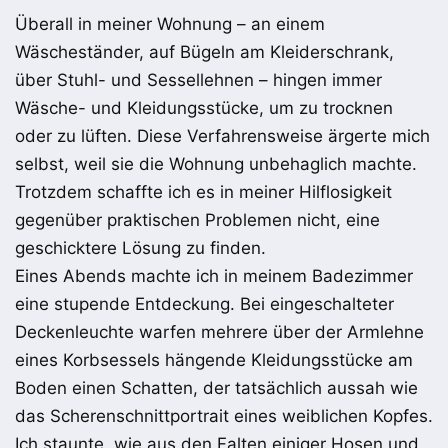
Ü
berall in meiner Wohnung – an einem
Wäscheständer, auf Bügeln am Kleiderschrank,
über Stuhl- und Sessellehnen – hingen immer
Wäsche- und Kleidungsstücke, um zu trocknen
oder zu lüften.
Diese Verfahrensweise
ärgerte mich
selbst, weil sie die Wohnung unbehaglich machte.
Trotzdem schaffte ich es
in meiner Hilflosigkeit
gegenüber praktischen Problemen
nicht, eine
geschicktere Lösung
zu finden.
Eines Abends machte ich i
n meine
m Badezimmer
eine stupende Entdeckung. Bei eingeschalteter
Deckenleuchte warfen mehrere über der Armlehne
eines Korbsessels hängende
Kleidungsstücke am
Boden einen Schatten, der
tatsächlich
aussah wie
das Scherenschnittportrait eines weiblichen Kopfes.
Ich staunte, wie aus den Falten ein
ig
er Hose
n
und