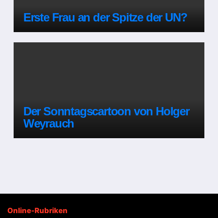
Erste Frau an der Spitze der UN?
Der Sonntagscartoon von Holger
Weyrauch
Online-Rubriken