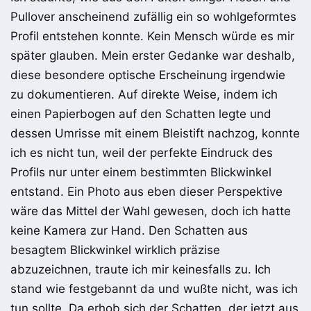
Pullover
anscheinend zufällig
ein so wohlgeformtes
Profil entstehen konnte.
K
ein Mensch würde
es
mir
später
glauben
.
Mein erster Gedanke war
deshalb
,
diese besondere optische Erscheinung irgendwie
zu dokumentieren.
Auf direkte Weise, indem ich
einen Papierbogen auf den Schatten legte und
dessen Umrisse mit einem Bleistift nachzog, konnte
ich es nicht tun, weil der perfekte Eindruck des
Profils nur unter einem bestimmten Blickwinkel
entstand.
Ein Photo aus eben dieser Perspektive
wäre das Mittel der Wahl gewesen, doch ich hatte
keine Kamera zur Hand. Den Schatten aus
besagtem Blickwinkel wirklich präzise
abzuzeichnen, traute ich mir keinesfalls zu. Ich
stand wie festgebannt da und wußte nicht, was ich
tun sollte.
Da erhob sich der Schatten, der jetzt
aus