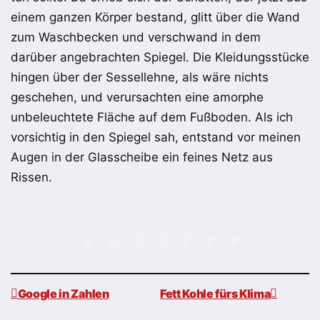
eine
m
ganzen Körper
bestand
, glitt über die Wand
zum Waschbecken und verschwand in dem
darüber
angebrachten
Spiegel. Die Kleidungsstücke
hingen über der Sessellehne, als wäre nichts
geschehen, und verursachten eine amorphe
unbeleuchtete Fläche a
uf dem Fußb
oden. Als ich
vorsichti
g
in den Spiegel sah, entstand
v
or meinen
Augen in der Glasscheibe ein feines Netz aus
Rissen.
Google in Zahlen
Fett Kohle fürs Klima