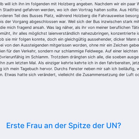
lb will ich ihn im folgenden mit Holzberg angeben. Nachdem wir ein paar
 Stadtrand gefahren werden, wo ich den Vortrag halten sollte. Aus Höflichk
rderen Teil des Busses Platz, während Holzberg die Fahrausweise besorgt
 der Vorgang abgeschlossen war. Weil sich der Bus inzwischen stark mit P
die mich fragend ansah. Was lag näher, als ihr von meiner beruflichen Tä
müht, ihr alles möglichst laienverständlich nahezubringen, konzentrierte 
ob sie mir folgen konnte, doch ein gleichgültig aussehender, dicker Mann s
sei von den Aussteigenden mitgerissen worden, ohne mir ein Zeichen geben
ßen für den Verkehr, sondern nur schlammige Feldwege. Auf einer leichten
övrierunfähig im Schlamm. Trotzdem drängten sich alle, die soeben ausge
n zum letzten Mal. Als einziger kehrte kehrte ich in den fahrbereiten, jet
og ich mein Tagebuch hervor. Durchs Fenster neben mir sah ich beiläufig,
 Etwas hatte sich verändert, vielleicht die Zusammensetzung der Luft o
Erste Frau an der Spitze der UN?