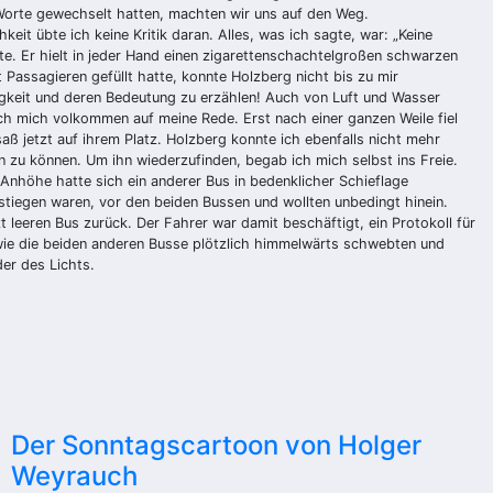
 Worte gewechselt hatten, machten wir uns auf den Weg.
eit übte ich keine Kritik daran. Alles, was ich sagte, war: „Keine
e. Er hielt in jeder Hand einen zigarettenschachtelgroßen schwarzen
assagieren gefüllt hatte, konnte Holzberg nicht bis zu mir
tigkeit und deren Bedeutung zu erzählen! Auch von Luft und Wasser
ich mich volkommen auf meine Rede. Erst nach einer ganzen Weile fiel
aß jetzt auf ihrem Platz. Holzberg konnte ich ebenfalls nicht mehr
 zu können. Um ihn wiederzufinden, begab ich mich selbst ins Freie.
 Anhöhe hatte sich ein anderer Bus in bedenklicher Schieflage
stiegen waren, vor den beiden Bussen und wollten unbedingt hinein.
zt leeren Bus zurück. Der Fahrer war damit beschäftigt, ein Protokoll für
 wie die beiden anderen Busse plötzlich himmelwärts schwebten und
der des Lichts.
Der Sonntagscartoon von Holger
Weyrauch