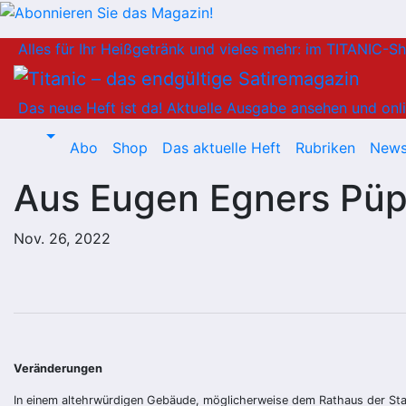
Zum
Alles für Ihr Heißgetränk und vieles mehr: im TITANIC-S
Inhalt
springen
Das neue Heft ist da!
Aktuelle Ausgabe ansehen und onli
Abo
Shop
Das aktuelle Heft
Rubriken
News
Aus Eugen Egners Pü
Nov. 26, 2022
Veränderungen
In einem altehrwürdigen Gebäude, möglicherweise dem Rathaus der Stad