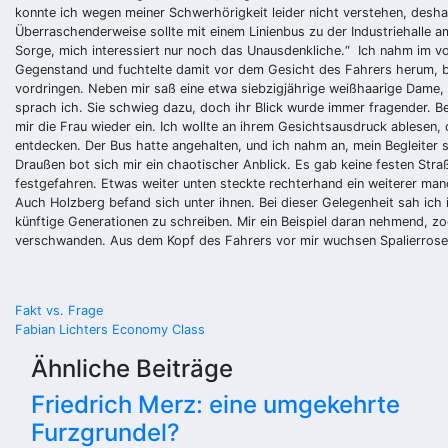
konnte ich wegen meiner Schwerhörigkeit leider nicht verstehen, desha
Überraschenderweise sollte mit einem Linienbus zu der Industriehalle am
Sorge, mich interessiert nur noch das Unausdenkliche.“ Ich nahm im vo
Gegenstand und fuchtelte damit vor dem Gesicht des Fahrers herum, bis
vordringen. Neben mir saß eine etwa siebzigjährige weißhaarige Dame, 
sprach ich. Sie schwieg dazu, doch ihr Blick wurde immer fragender. Be
mir die Frau wieder ein. Ich wollte an ihrem Gesichtsausdruck ablesen, 
entdecken. Der Bus hatte angehalten, und ich nahm an, mein Begleiter 
Draußen bot sich mir ein chaotischer Anblick. Es gab keine festen Stra
festgefahren. Etwas weiter unten steckte rechterhand ein weiterer man
Auch Holzberg befand sich unter ihnen. Bei dieser Gelegenheit sah ich ih
künftige Generationen zu schreiben. Mir ein Beispiel daran nehmend, z
verschwanden. Aus dem Kopf des Fahrers vor mir wuchsen Spalierrosen.
Beitragsnavigation
Fakt vs. Frage
Fabian Lichters Economy Class
Ähnliche Beiträge
Friedrich Merz: eine umgekehrte
Furzgrundel?