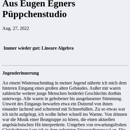
Aus Eugen Egners
Püppchenstudio
Aug. 27, 2022
Immer wieder gut: Lineare Algebra
Jugenderinnerung
An einem Winternachmittag in meiner Jugend näherte ich mich dem
hinteren Eingang eines großen alten Gebäudes. Außer mir waren
zahlreiche weitere junge Menschen beiderlei Geschlechts dorthin
unterwegs. Alle waren in gehobener bis ausgelassener Stimmung.
Unweit des Eingangs bewarfen etwa ein Dutzend von ihnen
einander lachend und schreiend mit Schneebällen. Zu so etwas war
ich nicht aufgelegt, ich wollte lieber schnell ins Warme. Von drinnen
war die Musik einer Beatgruppe zu hören, die einen aktuellen
angelsächsischen Hit interpretierte. Umgeben von erwartungsfrohen
Gleichaltrigen kam ich in dem geheizten Veranstaltungssaal an. Die