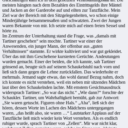
meisten hängten nach dem Bezahlen des Eintrittsgelds ihre Mäntel
und Jacken an der Garderobe auf und eilten zur Tanzfläche. Mein
Ziel war der Bereich mit den Sitzgelegenheiten, wo schon einige
Minderjährige beisammensaßen und schwatzten. Zwei der Jungen
waren Bekannte von mir. Ich setzte mich auf einen freien Sessel und
hörte zu.
Im Zentrum der Unterhaltung stand die Frage, was „damals mit
Tartiner geschehen“ sein mochte. Tartiner war einer der
Anwesenden, ein junger Mann, der offenbar aus „guten
Verhältnissen“ stammte. Er wirkte kultiviert und war gut gekleidet.
Über das mit ihm Geschehene kursierten Gerüchte. Andeutungen
wurden gemacht. Einer der beiden, die ich kannte, sah Tartiner
grinsend an, beugte sich auf seinem Schaukelstuhl nach vorn und
ließ sich dann gegen die Lehne zurückfallen. Das wiederholte er
mehrmals. Jemand sagte etwas, das wohl darauf Bezug nahm, doch
ich konnte es nicht verstehen, weil ein neben mir sitzendes Mädchen
laut über den Schaukelnden lachte. Mit ernstem Gesichtsausdruck
widersprach Tartiner: „So war das nicht.“ „Wie dann?“ forschte der
Schaukler. Tartiner, um Wahrhaftigkeit bemüht, gab zur Antwort:
„Sie waren getuscht. Figuren ohne Hals.“ „Aha“, ließ sich der
hören, dessen Worte im Lachen des Mädchens untergegangen
waren, „das heißt also, sie waren …“ Lautstarker Applaus auf der
Tanzfläche ließ mich wieder kein Wort verstehen. Als es endlich
ruhiger wurde, sprach Tartiner von „Zellen“. Mir war nicht klar,