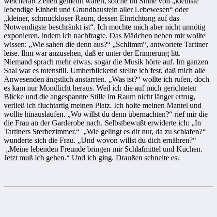
welcherart Zellen gemeint waren, solche im Sinne von „kleinste
lebendige Einheit und Grundbaustein aller Lebewesen“ oder
„kleiner, schmuckloser Raum, dessen Einrichtung auf das
Notwendigste beschränkt ist“. Ich mochte mich aber nicht unnötig
exponieren, indem ich nachfragte. Das Mädchen neben mir wollte
wissen: „Wie sahen die denn aus?“ „Schlimm“, antwortete Tartiner
leise. Ihm war anzusehen, daß er unter der Erinnerung litt.
Niemand sprach mehr etwas, sogar die Musik hörte auf. Im ganzen
Saal war es totenstill. Umherblickend stellte ich fest, daß mich alle
Anwesenden ängstlich anstarrten. „Was ist?“ wollte ich rufen, doch
es kam nur Mondlicht heraus. Weil ich die auf mich gerichteten
Blicke und die angespannte Stille im Raum nicht länger ertrug,
verließ ich fluchtartig meinen Platz. Ich holte meinen Mantel und
wollte hinauslaufen. „Wo willst du denn übernachten?“ rief mir die
die Frau an der Garderobe nach. Selbstbewußt erwiderte ich: „In
Tartiners Sterbezimmer.“ „Wie gelingt es dir nur, da zu schlafen?“
wunderte sich die Frau. „Und wovon willst du dich ernähren?“
„Meine lebenden Freunde bringen mir Schlafmittel und Kuchen.
Jetzt muß ich gehen.“ Und ich ging. Draußen schneite es.