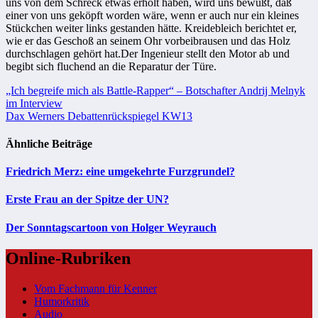
uns von dem Schreck etwas erholt haben, wird uns bewußt, daß
einer von uns geköpft worden wäre, wenn er auch nur ein kleines
Stückchen weiter links gestanden hätte. Kreidebleich be­richtet er,
wie er das Ge­schoß an seinem Ohr vorbeibrausen und das Holz
durchschlagen gehört hat.Der Inge­nieur stellt den Motor ab und
begibt sich fluchend an die Reparatur der Türe.
Beitragsnavigation
„Ich begreife mich als Battle-Rapper“ – Botschafter Andrij Melnyk
im Interview
Dax Werners Debattenrückspiegel KW13
Ähnliche Beiträge
Friedrich Merz: eine umgekehrte Furzgrundel?
Erste Frau an der Spitze der UN?
Der Sonntagscartoon von Holger Weyrauch
Online-Rubriken
Vom Fachmann für Kenner
Humorkritik
Audio