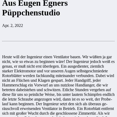
Aus Eugen Egners
Püppchenstudio
Apr. 2, 2022
Heute will der Ingenieur einen Ventilator bauen. Wir wüßten ja gar
nicht, wie so etwas zu beginnen wäre! Der Ingenieur jedoch weiß es
genau, er muß nicht erst überlegen. Ein ausgedienter, ziemlich
starker Elektromotor und vor unseren Augen selbstgeschmiedete
Ro­torblätter werden fachkundig miteinander verbunden. Dabei wird
nicht an Flü­chen und Klagen gespart. Je­der Handgriff, jeder
Hammer­schlag ein Vorwurf an uns nutzlose Hand­lan­ger, die wir
betreten dabeistehen und schwit­zen. Etliche Stunden vergehen auf
diese für uns so peinliche Weise, bis un­ter lautem Schimp­fen endlich
die letzte Schrau­be angezogen wird, dann ist es so weit, der Probe­
lauf kann beginnen. Der Ingenieur setzt den sich als überaus ge­
räusch­voll erweisenden Ventilator in Be­trieb. Ein Rotor­blatt entfernt
sich mit großer Wucht durch die ge­schlossene Zimmer­tür. Als wir