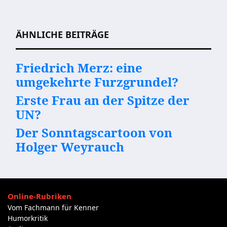
ÄHNLICHE BEITRÄGE
Friedrich Merz: eine
umgekehrte Furzgrundel?
Erste Frau an der Spitze der
UN?
Der Sonntagscartoon von
Holger Weyrauch
Online-Rubriken
Vom Fachmann für Kenner
Humorkritik