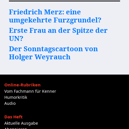
Friedrich Merz: eine
umgekehrte Furzgrundel?
Erste Frau an der Spitze der
UN?
Der Sonntagscartoon von
Holger Weyrauch
Online-Rubriken
Vom Fachmann für Kenner
Humorkritik
Audio
Das Heft
Aktuelle Ausgabe