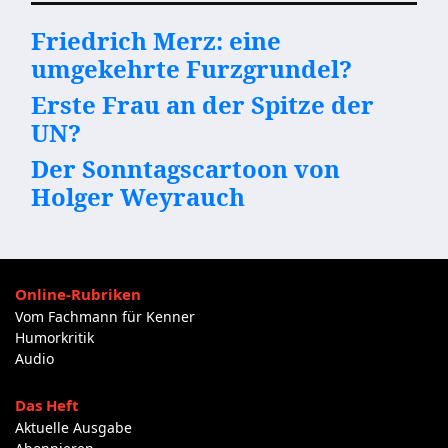
Friedrich Merz: eine
umgekehrte Furzgrundel?
Erste Frau an der Spitze der
UN?
Der Sonntagscartoon von
Holger Weyrauch
Online-Rubriken
Vom Fachmann für Kenner
Humorkritik
Audio
Das Heft
Aktuelle Ausgabe