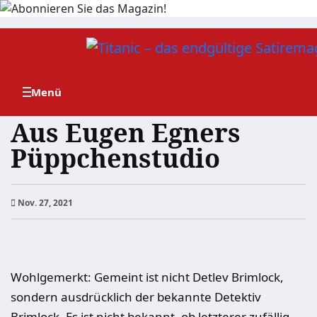
Zum
Inhalt
springen
Aus Eugen Egners
Püppchenstudio
Nov. 27, 2021
Wohlgemerkt: Gemeint ist nicht Detlev Brimlock,
sondern ausdrücklich der bekannte Detektiv
Brimlock. Es ist nicht bekannt, ob letzterer zufällig