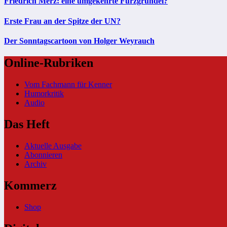
Friedrich Merz: eine umgekehrte Furzgrundel?
Erste Frau an der Spitze der UN?
Der Sonntagscartoon von Holger Weyrauch
Online-Rubriken
Vom Fachmann für Kenner
Humorkritik
Audio
Das Heft
Aktuelle Ausgabe
Abonnieren
Archiv
Kommerz
Shop