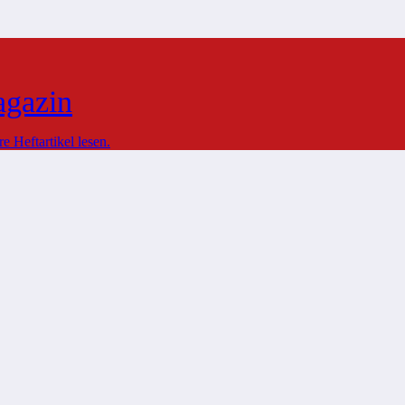
agazin
 Heftartikel lesen.