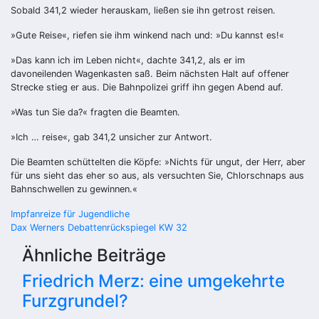
Sobald 341,2 wieder herauskam, ließen sie ihn getrost reisen.
»Gute Reise«, riefen sie ihm winkend nach und: »Du kannst es!«
»Das kann ich im Leben nicht«, dachte 341,2, als er im
davoneilenden Wa­gen­kasten saß. Beim nächsten Halt auf offener
Strecke stieg er aus. Die Bahn­polizei griff ihn gegen Abend auf.
»Was tun Sie da?« fragten die Beamten.
»Ich … reise«, gab 341,2 unsicher zur Antwort.
Die Beamten schüttelten die Köpfe: »Nichts für ungut, der Herr, aber
für uns sieht das eher so aus, als versuchten Sie, Chlorschnaps aus
Bahnschwellen zu gewinnen.«
Beitragsnavigation
Impfanreize für Jugendliche
Dax Werners Debattenrückspiegel KW 32
Ähnliche Beiträge
Friedrich Merz: eine umgekehrte
Furzgrundel?