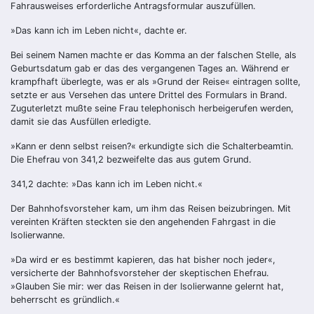
Fahrauswei­ses erforderliche Antragsformular auszufüllen.
»Das kann ich im Leben nicht«, dachte er.
Bei seinem Namen machte er das Komma an der falschen Stelle, als
Geburts­datum gab er das des vergangenen Tages an. Während er
krampfhaft überlegte, was er als »Grund der Reise« eintragen sollte,
setzte er aus Versehen das untere Drittel des Formulars in Brand.
Zuguterletzt mußte seine Frau telephonisch herbeigerufen werden,
damit sie das Ausfüllen erledigte.
»Kann er denn selbst reisen?« erkundigte sich die Schalterbeamtin.
Die Ehe­frau von 341,2 bezweifelte das aus gutem Grund.
341,2 dachte: »Das kann ich im Leben nicht.«
Der Bahnhofsvorsteher kam, um ihm das Reisen beizubringen. Mit
vereinten Kräften steckten sie den angehenden Fahrgast in die
Isolierwanne.
»Da wird er es bestimmt kapieren, das hat bisher noch jeder«,
versicherte der Bahnhofsvorsteher der skeptischen Ehefrau.
»Glauben Sie mir: wer das Rei­sen in der Isolierwanne gelernt hat,
beherrscht es gründlich.«